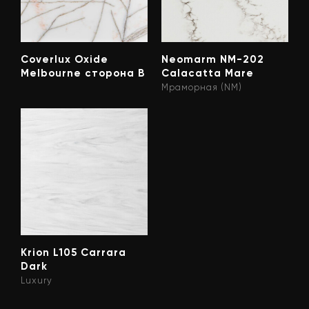
Coverlux Oxide
Neomarm NM-202
Melbourne сторона B
Calacatta Mare
Мраморная (NM)
Krion L105 Carrara
Dark
Luxury