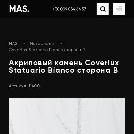
MAS.
+38 099 034 64 57
→
→
MAS
Материалы
Coverlux Statuario Bianco сторона B
Акриловый
камень
Coverlux
Statuario
Bianco
сторона
B
Артикул: 11400