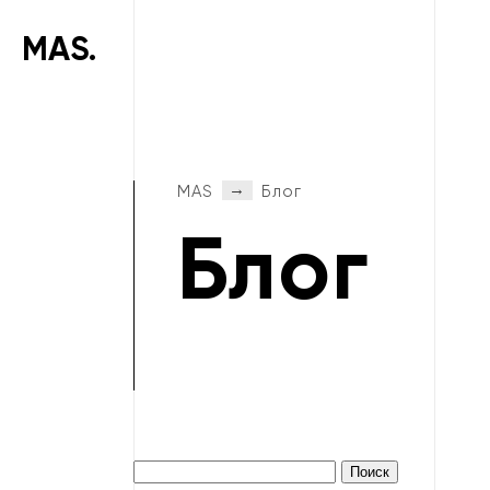
MAS.
→
MAS
Блог
Блог
Nothing
It seems we can’t find what you’re looki
Найти: