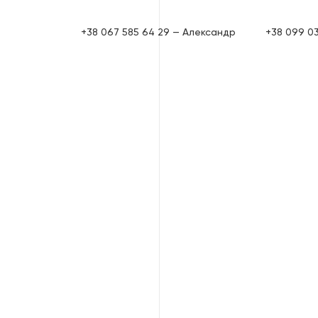
+38 067 585 64 29 — Александр
+38 099 0
 Found
ng for. Perhaps searching can help.