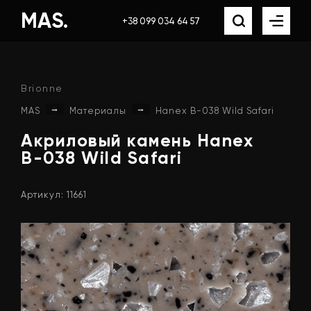
MAS.
+38 099 034 64 57
Brionne
→
→
MAS
Материалы
Hanex B-038 Wild Safari
Акриловый
камень
Hanex
B-038
Wild
Safari
Артикул: 11661