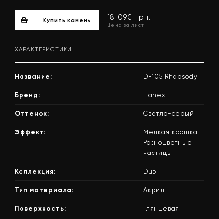
ХАРАКТЕРИСТИКИ
Название:
D-105 Rhapsody
Бренд:
Hanex
Оттенок:
Светло-серый
18 090 грн.
Эффект:
Мелкая крошка,
Купить камень
Цена за лист
Разноцветные
частицы
Коллекция:
Duo
Тип материала:
Акрил
Поверхность:
Глянцевая