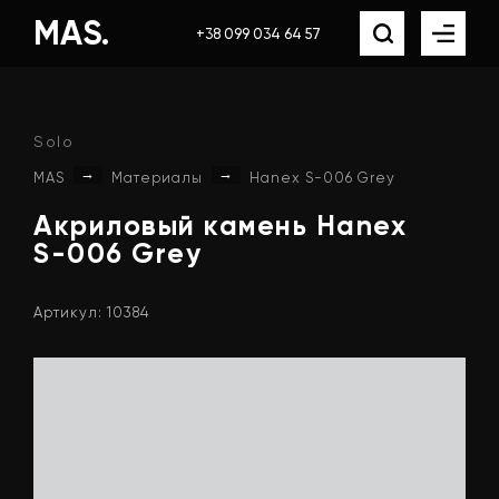
MAS.
+38 099 034 64 57
Solo
→
→
MAS
Материалы
Hanex S-006 Grey
Акриловый
камень
Hanex
S-006
Grey
Артикул: 10384