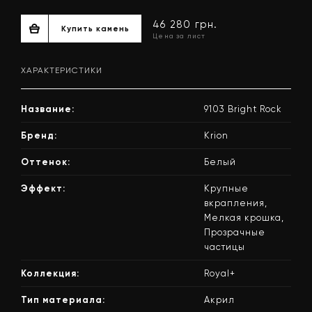
ХАРАКТЕРИСТИКИ
Название:
9103 Bright Rock
Бренд:
Krion
Оттенок:
Белый
46 280 грн.
Эффект:
Крупные
Купить камень
Цена за лист
вкрапления,
Мелкая крошка,
Прозрачные
частицы
Коллекция:
Royal+
Тип материала:
Акрил