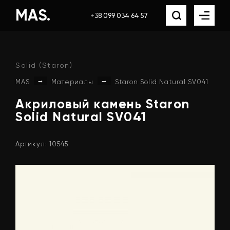
MAS.
+38 099 034 64 57
Solid (Staron)
→
→
MAS
Материалы
Staron Solid Natural SV041
Акриловый
камень
Staron
Solid
Natural
SV041
Артикул: 10545