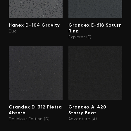
Hanex D-104 Gravity
Grandex E-618 Saturn
Ring
Duo
Explorer (E)
Grandex D-312 Pietra
Grandex A-420
Absorb
Starry Beat
Delicious Edition (D)
Adventure (A)