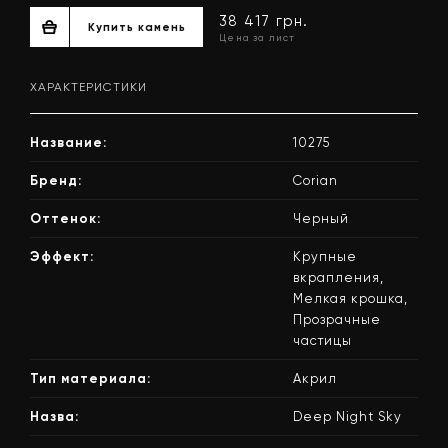
ХАРАКТЕРИСТИКИ
Название:
10275
Бренд:
Corian
Оттенок:
Черный
38 417 грн.
Купить камень
Эффект:
Крупные
Цена за лист
вкрапления,
Мелкая крошка,
Прозрачные
частицы
Тип материала:
Акрил
Назва:
Deep Night Sky