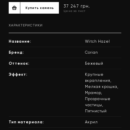
ХАРАКТЕРИСТИКИ
Название:
Witch Hazel
Бренд:
Corian
Оттенок:
Бежевый
37 247 грн.
Купить камень
Эффект:
Крупные
Цена за лист
вкрапления,
Мелкая крошка,
Мрамор,
Прозрачные
частицы,
Пятнистый
Тип материала:
Акрил