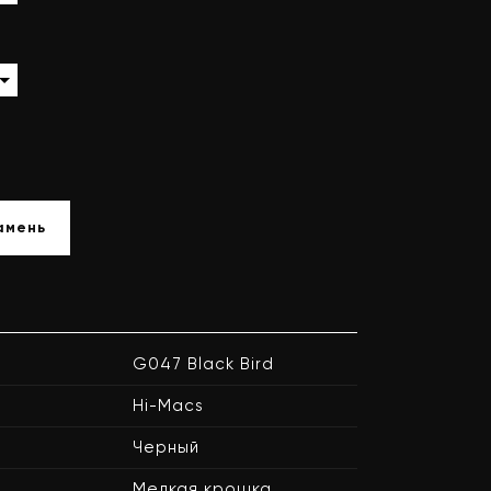
амень
G047 Black Bird
Hi-Macs
Черный
Мелкая крошка