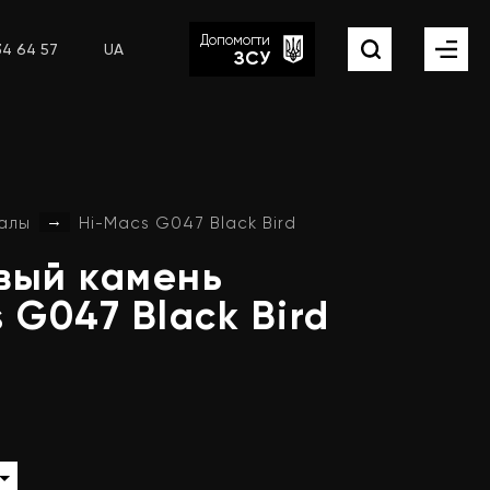
Допомогти
34 64 57
UA
ЗСУ
→
алы
Hi-Macs G047 Black Bird
вый
камень
s
G047
Black
Bird