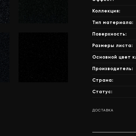
Коллекция:
Тип материала:
Grandex A-
Поверхность:
z
421 Coal Mine
Adventure (A)
Размеры листа:
Основной цвет к
Производитель:
Страна:
Hanex P-005
Статус:
Night Gleam
Pearl
ДОСТАВКА