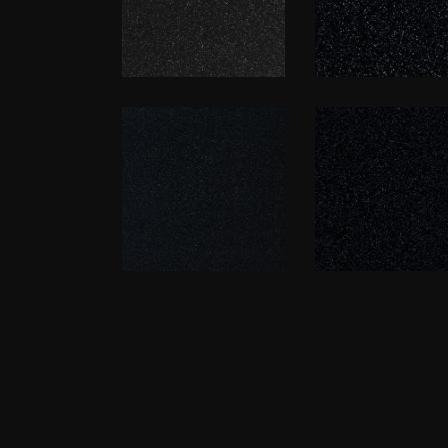
Krion 7904
Corian Deep
Black Star
Black Quart
Star
Grandex S-
Corian Deep
211 Romantic
Anthracite
Night
Sand and Sky
(S)