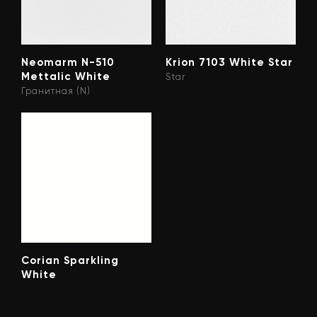
Neomarm N-510
Krion 7103 White Star
Mettalic White
Star
Гранитная (N)
Corian Sparkling
White