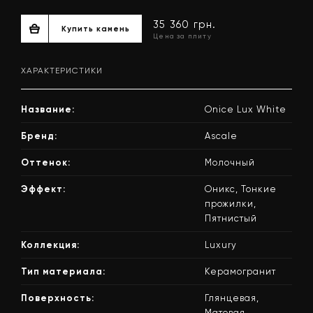
ХАРАКТЕРИСТИКИ
Название:
Onice Lux White
Бренд:
Ascale
Оттенок:
Молочный
35 360 грн.
Эффект:
Оникс, Тонкие
Купить камень
Цена за плиту
прожилки,
Пятнистый
Коллекция:
Luxury
Тип материала:
Керамогранит
Поверхность:
Глянцевая,
Матовая