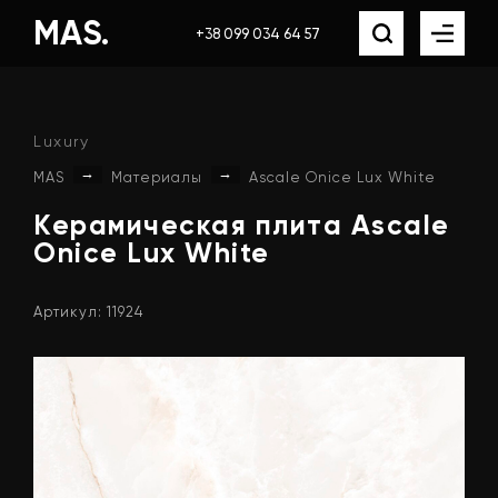
MAS.
+38 099 034 64 57
Luxury
→
→
MAS
Материалы
Ascale Onice Lux White
Керамическая
плита
Ascale
Onice
Lux
White
Артикул: 11924