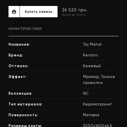
ХАРАКТЕРИСТИКИ
Название:
Taj Mahal
Бренд:
Keralini
Оттенок:
Бежевый
26 520 грн.
Эффект:
Мрамор, Тонкие
Купить камень
Цена за плиту
прожилки
Коллекция:
NC
Тип материала:
Керамогранит
Поверхность:
Матовая
Размеры плиты:
3200х1600х6,5,