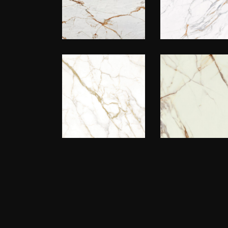
Dekton
Apuan
Reverie
Sculpture
White
Maxa
Keralini
Calacatta
Calacatta
Oro
Dorato
Marble Look