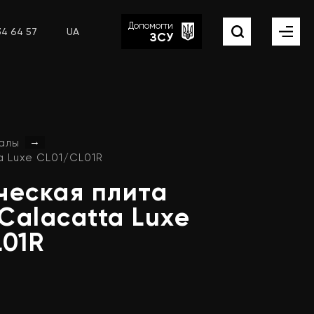
Допомогти
34 64 57
UA
ЗСУ
→
алы
a Luxe CL01/CL01R
ческая
плита
Calacatta
Luxe
L01R