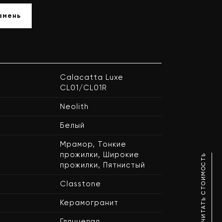
амень
Calacatta Luxe
CL01/CL01R
Neolith
Белый
Мрамор, Тонкие
прожилки, Широкие
РАССЧИТАТЬ СТОИМОСТЬ
прожилки, Пятнистый
Classtone
Керамогранит
Глянцевая,