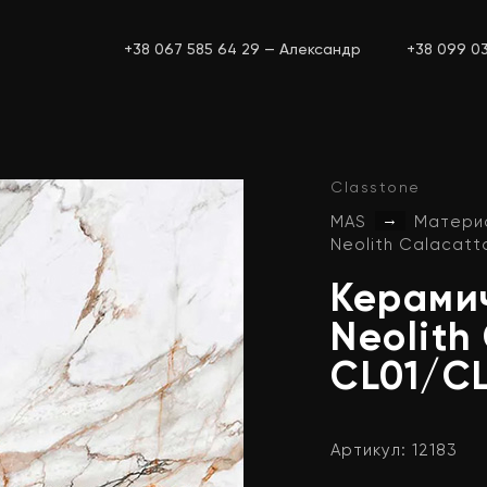
+38 067 585 64 29 — Александр
+38 099 0
Classtone
→
MAS
Матери
Neolith Calacatt
Керами
Neolith
CL01/C
Артикул: 12183