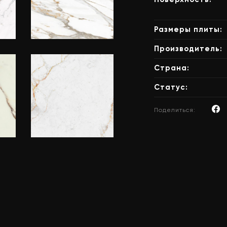
Размеры плиты:
Производитель:
Xtone
Calacatta
Страна:
Gold
Статус:
Поделиться:
Neolith Abu
Dhabi White
Classtone