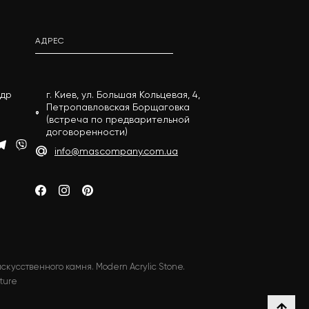
АДРЕС
андр
г. Киев, ул. Большая Кольцевая, 4,
Петропавловская Борщаговка
(встреча по предварительной
договоренности)
info@mascompany.com.ua
скусственного камня. Modern Acrylic Stone.
ture