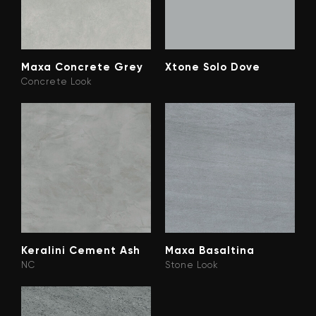
Maxa Concrete Grey
Xtone Solo Dove
Concrete Look
Keralini Cement Ash
Maxa Basaltina
NC
Stone Look