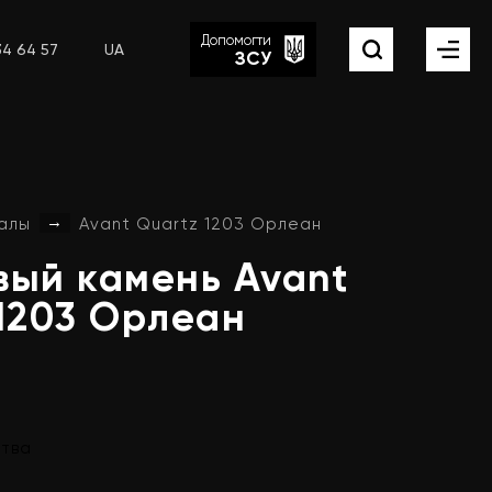
Допомогти
34 64 57
UA
ЗСУ
→
алы
Avant Quartz 1203 Орлеан
вый
камень
Avant
1203
Орлеан
ства