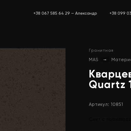
+38 067 585 64 29 — Александр
+38 099 0
Гранитная
→
MAS
Матери
Кварце
Quartz
Артикул: 10851
Снят с производ