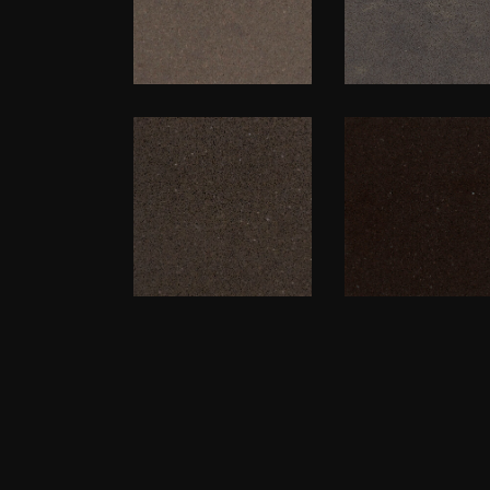
Technistone
Caesarston
Harmonia
4350 Mink
Cerros
Classico
Harmonia
Atem Mocco
Quartzforms
0002
QF Basic
Brown 530
QF