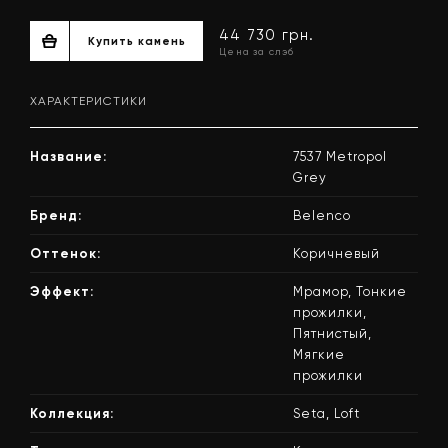
ХАРАКТЕРИСТИКИ
Название:
7537 Metropol
Grey
Бренд:
Belenco
Оттенок:
Коричневый
44 730 грн.
Купить камень
Цена за слэб
Эффект:
Мрамор, Тонкие
прожилки,
Пятнистый,
Мягкие
прожилки
Коллекция:
Seta, Loft