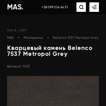
MAS.
+38 099 034 64 57
Seta, Loft
→
→
MAS
Материалы
Belenco 7537 Metropol Grey
Кварцевый
камень
Belenco
7537
Metropol
Grey
Артикул: 11213