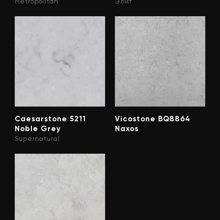
Metropolitan
Элит
Caesarstone 5211
Vicostone BQ8864
Noble Grey
Naxos
Supernatural