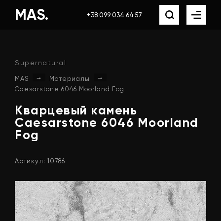
MAS.
+38 099 034 64 57
Supernatural
→
→
MAS
Материалы
Caesarstone 6046 Moorland Fog
Кварцевый
камень
Caesarstone
6046
Moorland
Fog
Артикул: 10786