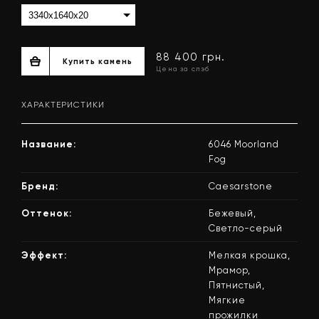
ХАРАКТЕРИСТИКИ
Название:
6046 Moorland
Fog
Бренд:
Caesarstone
Оттенок:
Бежевый,
Светло-серый
88 400 грн.
Купить камень
Цена за слэб
Эффект:
Мелкая крошка,
Мрамор,
Пятнистый,
Мягкие
прожилки