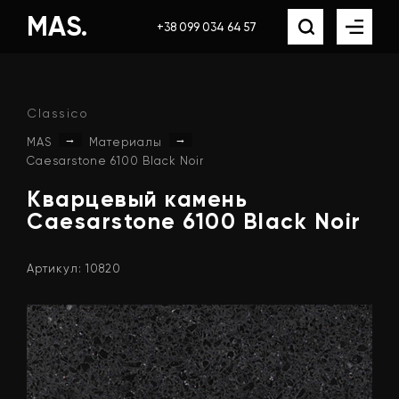
MAS.
+38 099 034 64 57
Classico
→
→
MAS
Материалы
Caesarstone 6100 Black Noir
Кварцевый
камень
Caesarstone
6100
Black
Noir
Артикул: 10820