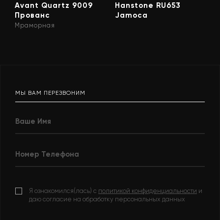
Avant Quartz 9009
Hanstone RU653
Прованс
Jamoca
Мраморная
МЫ ВАМ ПЕРЕЗВОНИМ
Я ознакомился(лась) с
политикой конфиденциальности
и
даю согласие на обработку персональных данных