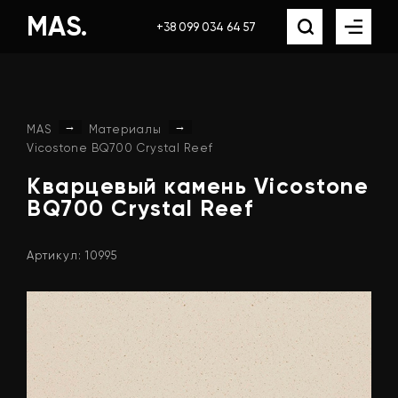
MAS.
+38 099 034 64 57
→
→
MAS
Материалы
Vicostone BQ700 Crystal Reef
Кварцевый
камень
Vicostone
BQ700
Crystal
Reef
Артикул: 10995