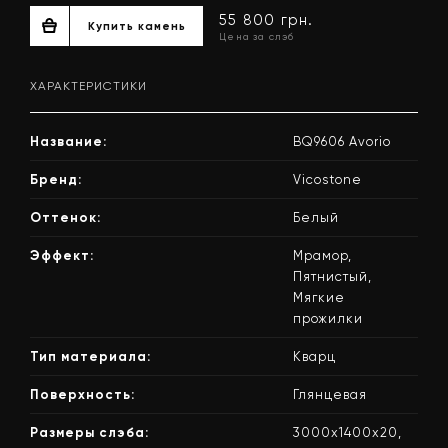
ХАРАКТЕРИСТИКИ
Название:
BQ9606 Avorio
Бренд:
Vicostone
Оттенок:
Белый
55 800 грн.
Купить камень
Эффект:
Мрамор,
Цена за слэб
Пятнистый,
Мягкие
прожилки
Тип материала:
Кварц
Поверхность:
Глянцевая
Размеры слэба:
3000x1400x20,