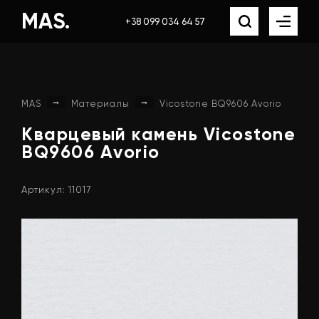
MAS.
+38 099 034 64 57
→
→
MAS
Материалы
Vicostone BQ9606 Avorio
Кварцевый
камень
Vicostone
BQ9606
Avorio
Артикул: 11017