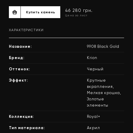
ХАРАКТЕРИСТИКИ
Название:
9908 Black Gold
Бренд:
Krion
Оттенок:
Черный
46 280 грн.
Эффект:
Крупные
Купить камень
Цена за лист
вкрапления,
Мелкая крошка,
Золотые
элементы
Коллекция:
Royal+
Тип материала:
Акрил