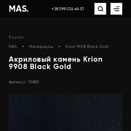
MAS.
+38 099 034 64 57
Royal+
→
→
MAS
Материалы
Krion 9908 Black Gold
Акриловый
камень
Krion
9908
Black
Gold
Артикул: 10680