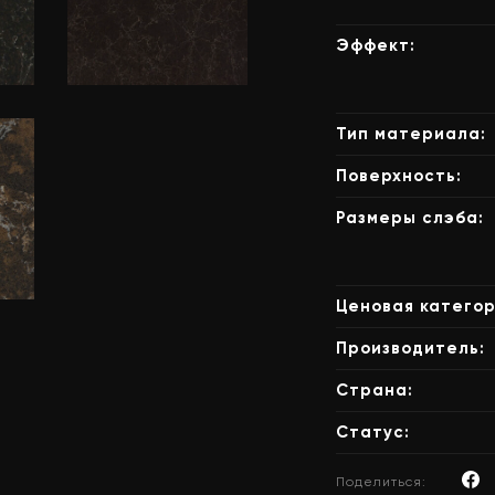
Эффект:
Quartzforms
Тип материала:
a
Planet Mars
2010
Поверхность:
Planet
Размеры слэба:
Ценовая категор
z
Производитель:
Страна:
Статус:
Поделиться: