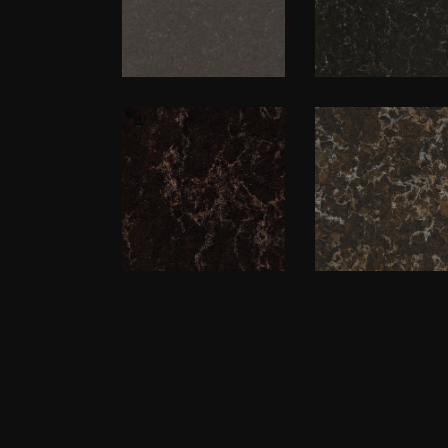
Quartzforms
Vicostone
Veined
BQ8812 Jav
Baroque 905
Noir
Veined
Caesarstone
Avant Quart
6338
9005
Woodlands
Бурбонне
Supernatural
Мраморная