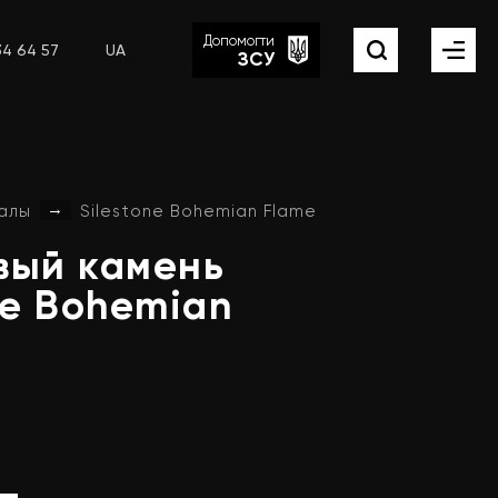
Допомогти
34 64 57
UA
ЗСУ
→
алы
Silestone Bohemian Flame
вый
камень
ne
Bohemian