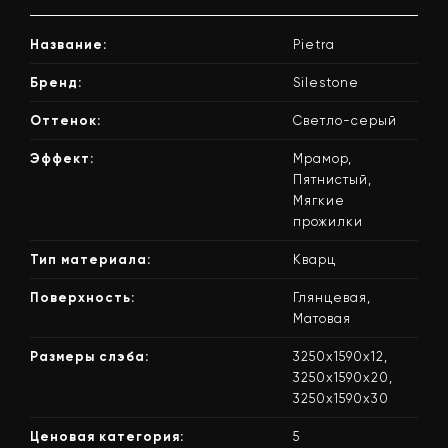
Название:
Pietra
Бренд:
Silestone
Оттенок:
Светло-серый
137 020 грн.
Купить камень
Цена за слэб
Эффект:
Мрамор,
Пятнистый,
Мягкие
прожилки
Тип материала:
Кварц
Поверхность:
Глянцевая,
Матовая
Размеры слэба:
3250х1590х12,
3250х1590х20,
3250х1590х30
Ценовая категория:
5